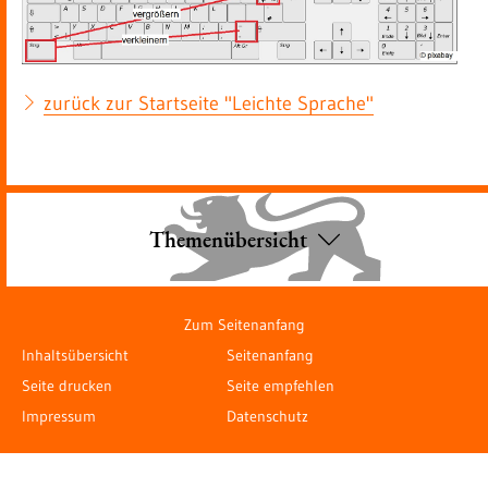
zurück zur Startseite "Leichte Sprache"
Themenübersicht
Zum Seitenanfang
Inhaltsübersicht
Seitenanfang
Seite drucken
Seite empfehlen
Impressum
Datenschutz